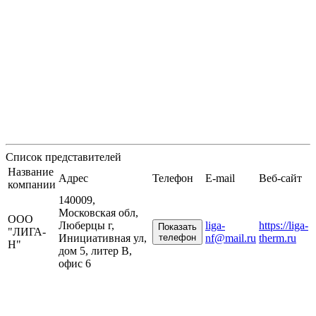
Список представителей
Название
Адрес
Телефон
E-mail
Веб-сайт
компании
140009,
Московская обл,
ООО
Люберцы г,
liga-
https://liga-
Показать
"ЛИГА-
Инициативная ул,
телефон
nf@mail.ru
therm.ru
Н"
дом 5, литер В,
офис 6