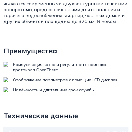
являются современными двухконтурными газовыми
аппаратами, предназначенными для отопления и
горячего водоснабжения квартир, частных домов и
других объектов площадью до 320 м2. В новом
исполнении котлов THERM 32 CLN.A, TCLN.A
предусмотрена возможность регулирования по
сигналу датчика наружной температуры
- эквитермическое регулирование. Мощность котла
Преимущества
плавно регулируется в диапазоне от 45 до 100%
номинальной мощности в зависимости от
теплопотерь отапливаемого объекта или расхода
Коммуникация котла и регулятора с помощью
горячей воды.
протокола OpenTherm+
Подготовка горячей воды осуществляется
Отображение параметров с помощью LCD дисплея
проточным способом в битермическом
Надёжность и длительный срок службы
теплообменнике. Автоматика котла обеспечивает
приоритет нагрева ГВС. Система безопасности
котла включает: стандартную группу безопасности;
защиту встроенного циркуляционного насоса от
Технические данные
блокировки - его автоматический пуск раз в сутки;
защиту самого котла от замерзания -
автоматическое включение котла при снижении