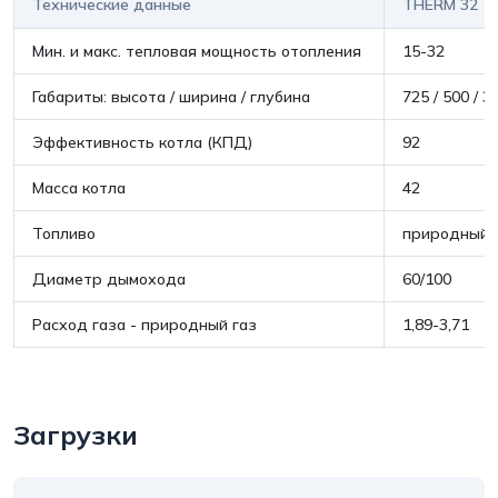
температуры ниже предельного значения; защиту
Технические данные
THERM 32 T
котла от перегрева.
Мин. и макс. тепловая мощность отопления
15-32
32 TCLN.A - с принудительным дымоудалением.
Закрытая камера сгорания.
Габариты: высота / ширина / глубина
725 / 500 / 3
Эффективность котла (КПД)
92
Масса котла
42
Топливо
природный 
Диаметр дымохода
60/100
Расход газа - природный газ
1,89-3,71
Загрузки