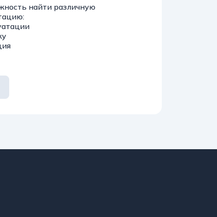
жность найти различную
тацию:
уатации
жу
ция