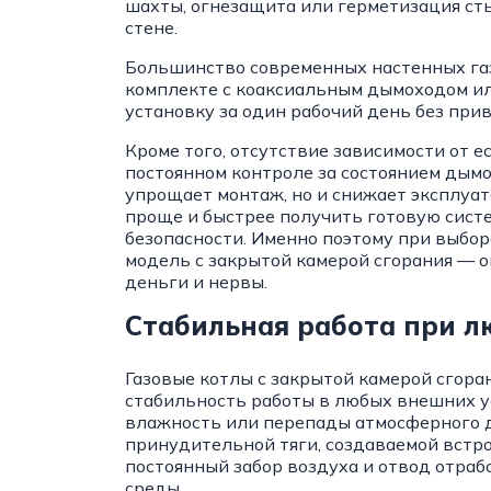
шахты, огнезащита или герметизация ст
стене.
Большинство современных настенных газ
комплекте с коаксиальным дымоходом ил
установку за один рабочий день без пр
Кроме того, отсутствие зависимости от е
постоянном контроле за состоянием дымо
упрощает монтаж, но и снижает эксплуат
проще и быстрее получить готовую сист
безопасности. Именно поэтому при выбор
модель с закрытой камерой сгорания — он
деньги и нервы.
Стабильная работа при л
Газовые котлы с закрытой камерой сгор
стабильность работы в любых внешних ус
влажность или перепады атмосферного да
принудительной тяги, создаваемой встр
постоянный забор воздуха и отвод отраб
среды.