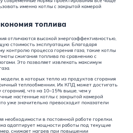
ому современные нормы проектирования все чаще
зовать именно котлы с закрытой камерой
экономия топлива
ания отличаются высокой энергоэффективностью,
бщую стоимость эксплуатации. Благодаря
у контролю процесса горения газа, такие котлы
лноты сжигания топлива по сравнению с
огами. Это позволяет извлекать максимум
аза.
одели, в которых тепло из продуктов сгорания
ричный теплообменник. Их КПД может достигать
сгорания), что на 10–15% выше, чем у
чные настенные котлы с закрытой камерой
то уже значительно превосходит показатели
ия необходимости в постоянной работе горелки.
ка адаптирует мощности работы под текущие
мер, снижает нагрев при повышении