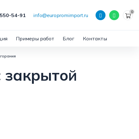
0
 550-54-91
info@europromimport.ru
ция
Примеры работ
Блог
Контакты
сгорания
с закрытой