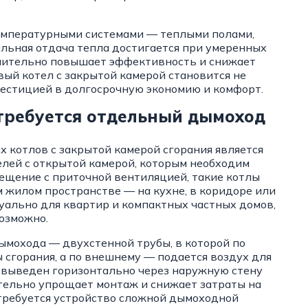
емпературными системами — теплыми полами,
ьная отдача тепла достигается при умеренных
лнительно повышает эффективность и снижает
вый котел с закрытой камерой становится не
вестицией в долгосрочную экономию и комфорт.
 требуется отдельный дымоход
 котлов с закрытой камерой сгорания является
делей с открытой камерой, которым необходим
щение с приточной вентиляцией, такие котлы
 жилом пространстве — на кухне, в коридоре или
туально для квартир и компактных частных домов,
озможно.
ымохода — двухстенной трубы, в которой по
сгорания, а по внешнему — подается воздух для
ь выведен горизонтально через наружную стену
чительно упрощает монтаж и снижает затраты на
требуется устройство сложной дымоходной