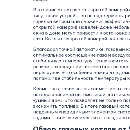
В отличие от котлов с открытой камерой
тягу, такие устройства не подвержены р
горелки ветром или снижения эффективн
открытой камерой) моделей даже неболь
окна в доме могут привести к остановке
газа. Котлы с закрытой камерой полност
Благодаря точной автоматике, газовый 
оптимальное соотношение газа и воздуха
стабильную температуру теплоносителя
резком похолодании система быстро адап
перегрузок. Это особенно важно для до
полами, где стабильность температуры к
Кроме того, такие котлы совместимы с с
погодозависимой автоматикой, датчикам
«умный дом». Это позволяет не только п
экономить топливо. В итоге газовый коте
надежным «невидимым» элементом систем
годами — вне зависимости от погоды за 
Обзор газовых котлов 