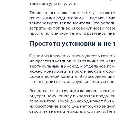
температуры на улице.
Такие котлы также совместимы с низкот
панельными радиаторами — где максимал
температурах теплоносителя. Это допо
затраты на топливо. В совокупности газо
просто источником тепла, а разумной ин
Простота установки и не
Одним из ключевых преимуществ газовых
их простота установки. В отличие от мо
вертикальный дымоход и отдельное поме
можно монтировать практически в любом
даже в ванной комнате. Это особенно ак
где выделить отдельную котельную нев
Все дело в конструкции коаксиального д
внутреннему каналу выводятся продукты 
горения газа. Такой дымоход может быт
на расстояние всего 1–2 метра, что зна
строительные материалы и фитинги. Не 