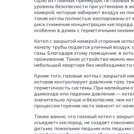
Одно из главных преимуществ газовых к
уровень безопасности при установке в ж
камерой, которые забирают воздух из п
такие котлы полностью изолированы от 
риск снижения концентрации кислорода, 
особенно в домах с герметичными окнами
Котел с закрытой камерой сгорания испо
каналу трубы подается уличный воздух,
газы. Благодаря этому помещение, в кото
проживания. Такие устройства можно мон
небольшой квартире без необходимости
Кроме того, газовые котлы с закрытой к
которая контролирует давление газа, те
герметичность системы. При малейшем о
дымохода или падении давления — котел
значительно лучше и безопаснее, чем кот
процессом горения часто зависит от каче
Также важно, что газовый котел с закрыт
«съедает» кислород, не создает сквозняк
детьми, пожилыми людьми или людьми с