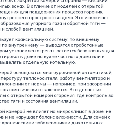
отлов с закрытой камерой сгорания — высокий
илых зонах. В отличие от моделей с открытой
омещения для поддержания процесса горения,
внутреннего пространства дома. Это исключает
образования угарного газа и обратной тяги —
 и слабой вентиляцией.
льзует коаксиальную систему: по внешнему
 а по внутреннему — выводятся отработанные
ром установлен агрегат, остается безопасным для
тировать даже на кухне частного дома или в
 выделять отдельную котельную.
амерой оснащаются многоуровневой автоматикой,
мпературу теплоносителя, работу вентилятора и
тклонении от нормы — например, при засорении
 автоматически отключается. Это делает их
лы с открытой камерой сгорания, где контроль за
ства тяги и состояния вентиляции.
ой камерой не влияет на микроклимат в доме: не
ов и не нарушает баланс влажности. Для семей с
 хроническими заболеваниями дыхательных