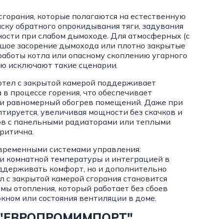
 сгорания, которые полагаются на естественную
иску обратного опрокидывания тяги, задувания
ости при слабом дымоходе. Для атмосферных (с
шое засорение дымохода или плотно закрытые
 работы котла или опасному скоплению угарного
ью исключают такие сценарии.
котел с закрытой камерой поддерживает
 в процессе горения, что обеспечивает
 и равномерный обогрев помещений. Даже при
тируется, увеличивая мощности без скачков и
мов с панельными радиаторами или теплыми
ритична.
овременными системами управления:
и комнатной температуры и интеграцией в
оддерживать комфорт, но и дополнительно
л с закрытой камерой сгорания становится
ы отопления, который работает без сбоев
окном или состояния вентиляции в доме.
от "ЕВРОПРОМИМПОРТ"