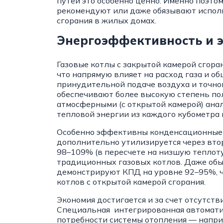
путей это особенно ценно. Именно поэт
рекомендуют или даже обязывают исполь
сгорания в жилых домах.
Энергоэффективность и 
Газовые котлы с закрытой камерой сгор
что напрямую влияет на расход газа и о
принудительной подаче воздуха и точном
обеспечивают более высокую степень по
атмосферными (с открытой камерой) анал
тепловой энергии из каждого кубометра г
Особенно эффективны конденсационные м
дополнительно утилизируется через вто
98–109% (в пересчете на низшую теплоту 
традиционных газовых котлов. Даже обы
демонстрируют КПД на уровне 92–95%, ч
котлов с открытой камерой сгорания.
Экономия достигается и за счет отсутств
Специальная интегрированная автомати
потребности системы отопления — напри