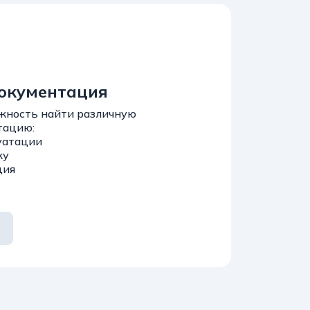
документация
жность найти различную
тацию:
уатации
жу
ция